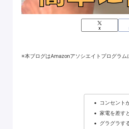
X
※本ブログはAmazonアソシエイトプログラ
コンセント
家電を差す
グラグラす