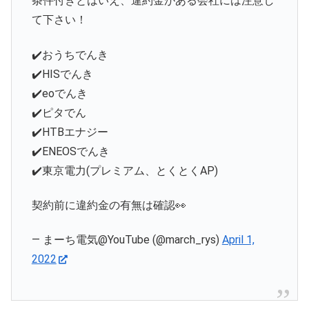
条件付きとはいえ、違約金がある会社には注意し
て下さい！
✔️おうちでんき
✔️HISでんき
✔️eoでんき
✔️ピタでん
✔️HTBエナジー
✔️ENEOSでんき
✔️東京電力(プレミアム、とくとくAP)
契約前に違約金の有無は確認👀
— まーち電気@YouTube (@march_rys)
April 1,
2022