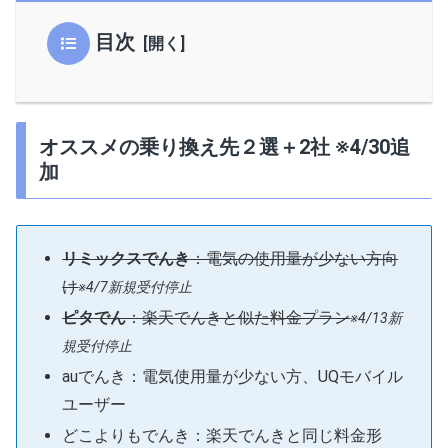
目次
オススメの乗り換え先２選＋2社 ※4/30追
加
リミックスでんき
：電気の使用量が少ない方向
け
※4/7新規受付停止
ピタでん
：楽天でんきと似た料金プラン
※4/13新
規受付停止
auでんき：
電気使用量が少ない方、UQモバイル
ユーザー
どこよりもでんき：楽天
でんきと同じ料金形