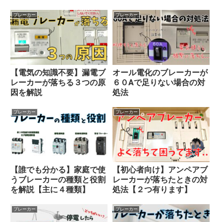
ブレーカー
ブレーカー
【電気の知識不要】漏電ブ
オール電化のブレーカーが
レーカーが落ちる３つの原
６０Aで足りない場合の対
因を解説
処法
ブレーカー
ブレーカー
【誰でも分かる】家庭で使
【初心者向け】アンペアブ
うブレーカーの種類と役割
レーカーが落ちたときの対
を解説【主に４種類】
処法【２つ有ります】
ブレーカー
ブレーカー